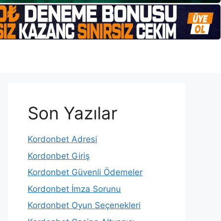
Son Yazılar
Kordonbet Adresi
Kordonbet Giriş
Kordonbet Güvenli Ödemeler
Kordonbet İmza Sorunu
Kordonbet Oyun Seçenekleri