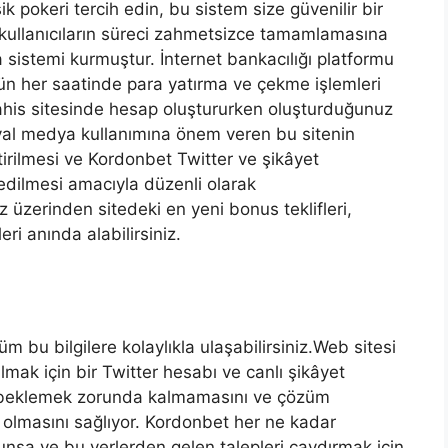
sik pokeri tercih edin, bu sistem size güvenilir bir
 kullanıcıların süreci zahmetsizce tamamlamasına
a sistemi kurmuştur. İnternet bankacılığı platformu
n her saatinde para yatırma ve çekme işlemleri
r bahis sitesinde hesap oluştururken oluşturduğunuz
osyal medya kullanımına önem veren bu sitenin
tirilmesi ve Kordonbet Twitter ve şikâyet
edilmesi amacıyla düzenli olarak
 üzerinden sitedeki en yeni bonus teklifleri,
eri anında alabilirsiniz.
 bu bilgilere kolaylıkla ulaşabilirsiniz.Web sitesi
lmak için bir Twitter hesabı ve canlı şikâyet
in beklemek zorunda kalmamasını ve çözüm
 olmasını sağlıyor. Kordonbet her ne kadar
sunsa ve bu yerlerden gelen talepleri caydırmak için