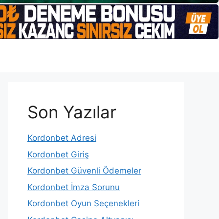
Son Yazılar
Kordonbet Adresi
Kordonbet Giriş
Kordonbet Güvenli Ödemeler
Kordonbet İmza Sorunu
Kordonbet Oyun Seçenekleri