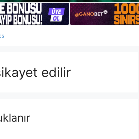
ikayet edilir
klanır