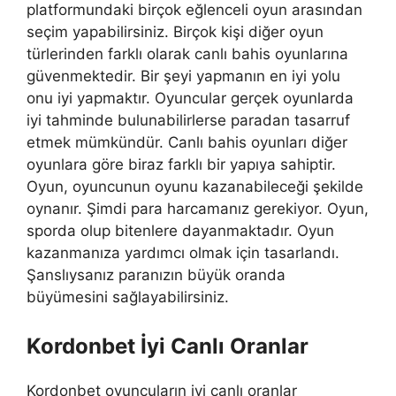
platformundaki birçok eğlenceli oyun arasından
seçim yapabilirsiniz. Birçok kişi diğer oyun
türlerinden farklı olarak canlı bahis oyunlarına
güvenmektedir. Bir şeyi yapmanın en iyi yolu
onu iyi yapmaktır. Oyuncular gerçek oyunlarda
iyi tahminde bulunabilirlerse paradan tasarruf
etmek mümkündür. Canlı bahis oyunları diğer
oyunlara göre biraz farklı bir yapıya sahiptir.
Oyun, oyuncunun oyunu kazanabileceği şekilde
oynanır. Şimdi para harcamanız gerekiyor. Oyun,
sporda olup bitenlere dayanmaktadır. Oyun
kazanmanıza yardımcı olmak için tasarlandı.
Şanslıysanız paranızın büyük oranda
büyümesini sağlayabilirsiniz.
Kordonbet İyi Canlı Oranlar
Kordonbet oyuncuların iyi canlı oranlar