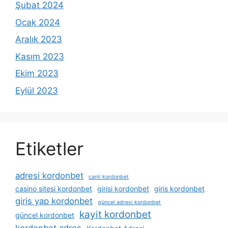
Şubat 2024
Ocak 2024
Aralık 2023
Kasım 2023
Ekim 2023
Eylül 2023
Etiketler
adresi kordonbet
canli kordonbet
casino sitesi kordonbet
girisi kordonbet
giris kordonbet
giris yap kordonbet
güncel adresi kordonbet
kayit kordonbet
güncel kordonbet
kordonbet adres