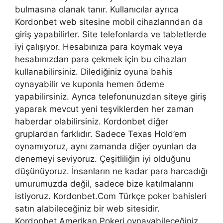
bulmasına olanak tanır. Kullanıcılar ayrıca
Kordonbet web sitesine mobil cihazlarından da
giriş yapabilirler. Site telefonlarda ve tabletlerde
iyi çalışıyor. Hesabınıza para koymak veya
hesabınızdan para çekmek için bu cihazları
kullanabilirsiniz. Dilediğiniz oyuna bahis
oynayabilir ve kuponla hemen ödeme
yapabilirsiniz. Ayrıca telefonunuzdan siteye giriş
yaparak mevcut yeni teşviklerden her zaman
haberdar olabilirsiniz. Kordonbet diğer
gruplardan farklıdır. Sadece Texas Hold’em
oynamıyoruz, aynı zamanda diğer oyunları da
denemeyi seviyoruz. Çeşitliliğin iyi olduğunu
düşünüyoruz. İnsanların ne kadar para harcadığı
umurumuzda değil, sadece bize katılmalarını
istiyoruz. Kordonbet.Com Türkçe poker bahisleri
satın alabileceğiniz bir web sitesidir.
Kordonbet Amerikan Pokeri oynayabileceğiniz