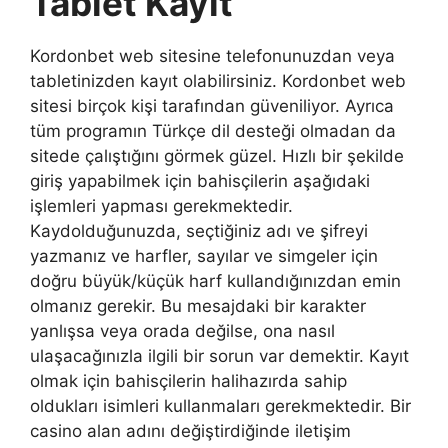
Tablet Kayıt
Kordonbet web sitesine telefonunuzdan veya
tabletinizden kayıt olabilirsiniz. Kordonbet web
sitesi birçok kişi tarafından güveniliyor. Ayrıca
tüm programın Türkçe dil desteği olmadan da
sitede çalıştığını görmek güzel. Hızlı bir şekilde
giriş yapabilmek için bahisçilerin aşağıdaki
işlemleri yapması gerekmektedir.
Kaydolduğunuzda, seçtiğiniz adı ve şifreyi
yazmanız ve harfler, sayılar ve simgeler için
doğru büyük/küçük harf kullandığınızdan emin
olmanız gerekir. Bu mesajdaki bir karakter
yanlışsa veya orada değilse, ona nasıl
ulaşacağınızla ilgili bir sorun var demektir. Kayıt
olmak için bahisçilerin halihazırda sahip
oldukları isimleri kullanmaları gerekmektedir. Bir
casino alan adını değiştirdiğinde iletişim