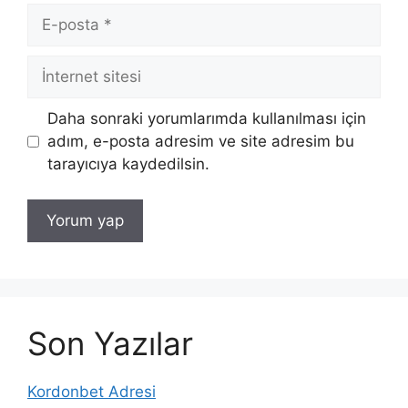
E-
posta
İnternet
sitesi
Daha sonraki yorumlarımda kullanılması için
adım, e-posta adresim ve site adresim bu
tarayıcıya kaydedilsin.
Son Yazılar
Kordonbet Adresi