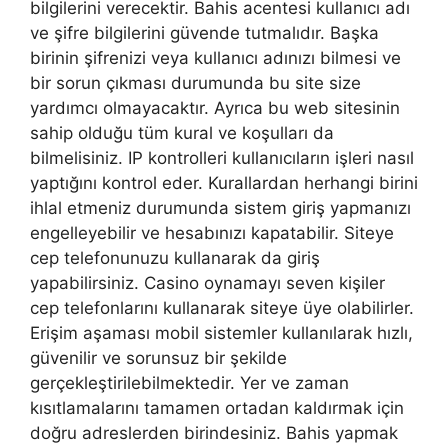
bilgilerini verecektir. Bahis acentesi kullanıcı adı
ve şifre bilgilerini güvende tutmalıdır. Başka
birinin şifrenizi veya kullanıcı adınızı bilmesi ve
bir sorun çıkması durumunda bu site size
yardımcı olmayacaktır. Ayrıca bu web sitesinin
sahip olduğu tüm kural ve koşulları da
bilmelisiniz. IP kontrolleri kullanıcıların işleri nasıl
yaptığını kontrol eder. Kurallardan herhangi birini
ihlal etmeniz durumunda sistem giriş yapmanızı
engelleyebilir ve hesabınızı kapatabilir. Siteye
cep telefonunuzu kullanarak da giriş
yapabilirsiniz. Casino oynamayı seven kişiler
cep telefonlarını kullanarak siteye üye olabilirler.
Erişim aşaması mobil sistemler kullanılarak hızlı,
güvenilir ve sorunsuz bir şekilde
gerçekleştirilebilmektedir. Yer ve zaman
kısıtlamalarını tamamen ortadan kaldırmak için
doğru adreslerden birindesiniz. Bahis yapmak