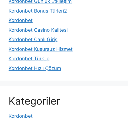
Kordonbet Günlük Etkileşim
Kordonbet Bonus Türleri2
Kordonbet
Kordonbet Casino Kalitesi
Kordonbet Canlı Giriş
Kordonbet Kusursuz Hizmet
Kordonbet Türk İp
Kordonbet Hızlı Çözüm
Kategoriler
Kordonbet