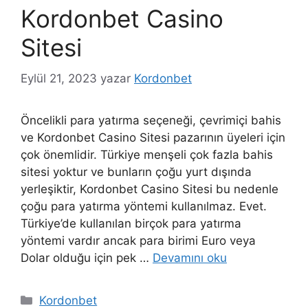
Kordonbet Casino
Sitesi
Eylül 21, 2023
yazar
Kordonbet
Öncelikli para yatırma seçeneği, çevrimiçi bahis
ve Kordonbet Casino Sitesi pazarının üyeleri için
çok önemlidir. Türkiye menşeli çok fazla bahis
sitesi yoktur ve bunların çoğu yurt dışında
yerleşiktir, Kordonbet Casino Sitesi bu nedenle
çoğu para yatırma yöntemi kullanılmaz. Evet.
Türkiye’de kullanılan birçok para yatırma
yöntemi vardır ancak para birimi Euro veya
Dolar olduğu için pek …
Devamını oku
Kategoriler
Kordonbet