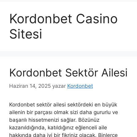
Kordonbet Casino
Sitesi
Kordonbet Sektör Ailesi
Haziran 14, 2025
yazar
Kordonbet
Kordonbet sektör ailesi sektördeki en büyük
ailenin bir parçası olmak sizi daha gururlu ve
başarılı hissetmenizi sağlar. Bözünüz
kazanıldığında, katıldığınız eğlenceli aile
hakkında daha iyi bir fikriniz olacak. Binlerce