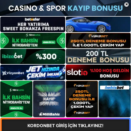
×
KORDONBET GİRİŞ İÇİN TIKLAYINIZ!