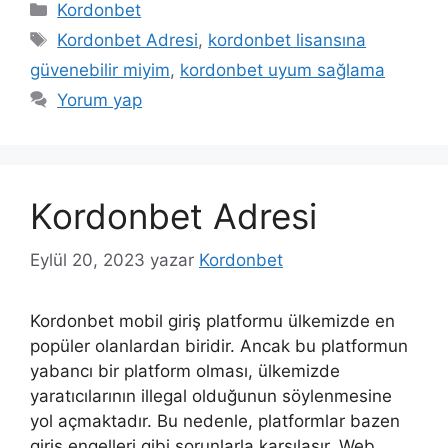
Kategoriler
Kordonbet
Etiketler
Kordonbet Adresi
,
kordonbet lisansına
güvenebilir miyim
,
kordonbet uyum sağlama
Yorum yap
Kordonbet Adresi
Eylül 20, 2023
yazar
Kordonbet
Kordonbet mobil giriş platformu ülkemizde en
popüler olanlardan biridir. Ancak bu platformun
yabancı bir platform olması, ülkemizde
yaratıcılarının illegal olduğunun söylenmesine
yol açmaktadır. Bu nedenle, platformlar bazen
giriş engelleri gibi sorunlarla karşılaşır. Web