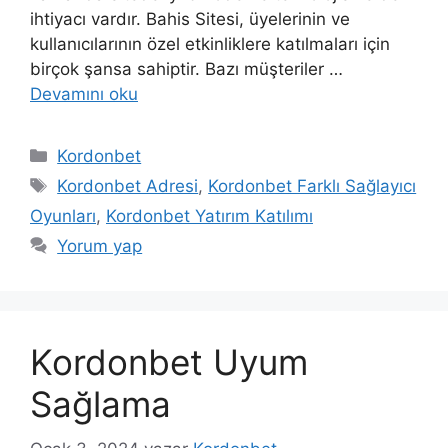
ihtiyacı vardır. Bahis Sitesi, üyelerinin ve
kullanıcılarının özel etkinliklere katılmaları için
birçok şansa sahiptir. Bazı müşteriler …
Devamını oku
Kategoriler
Kordonbet
Etiketler
Kordonbet Adresi
,
Kordonbet Farklı Sağlayıcı
Oyunları
,
Kordonbet Yatırım Katılımı
Yorum yap
Kordonbet Uyum
Sağlama