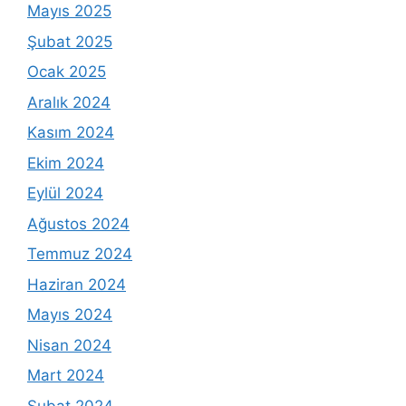
Mayıs 2025
Şubat 2025
Ocak 2025
Aralık 2024
Kasım 2024
Ekim 2024
Eylül 2024
Ağustos 2024
Temmuz 2024
Haziran 2024
Mayıs 2024
Nisan 2024
Mart 2024
Şubat 2024