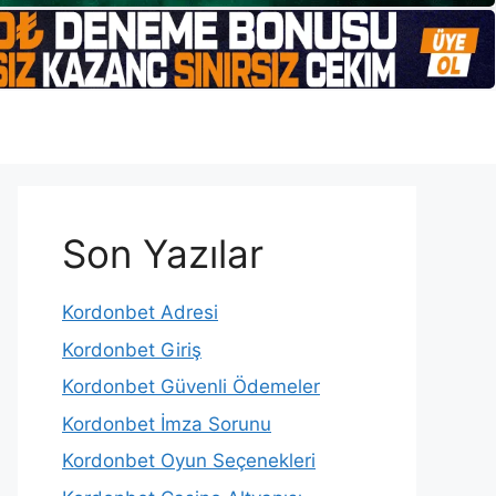
Son Yazılar
Kordonbet Adresi
Kordonbet Giriş
Kordonbet Güvenli Ödemeler
Kordonbet İmza Sorunu
Kordonbet Oyun Seçenekleri