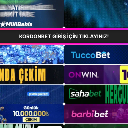
KORDONBET GİRİŞ İÇİN TIKLAYINIZ!