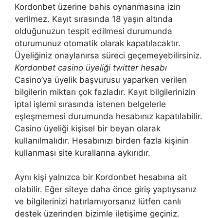
Kordonbet üzerine bahis oynanmasına izin
verilmez. Kayıt sırasında 18 yaşın altında
olduğunuzun tespit edilmesi durumunda
oturumunuz otomatik olarak kapatılacaktır.
Üyeliğiniz onaylanırsa süreci geçemeyebilirsiniz.
Kordonbet casino üyeliği twitter hesabı
Casino’ya üyelik başvurusu yaparken verilen
bilgilerin miktarı çok fazladır. Kayıt bilgilerinizin
iptal işlemi sırasında istenen belgelerle
eşleşmemesi durumunda hesabınız kapatılabilir.
Casino üyeliği kişisel bir beyan olarak
kullanılmalıdır. Hesabınızı birden fazla kişinin
kullanması site kurallarına aykırıdır.
Aynı kişi yalnızca bir Kordonbet hesabına ait
olabilir. Eğer siteye daha önce giriş yaptıysanız
ve bilgilerinizi hatırlamıyorsanız lütfen canlı
destek üzerinden bizimle iletişime geçiniz.