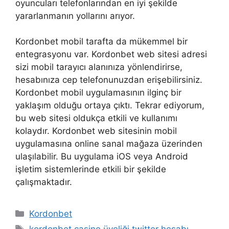
oyuncuları telefonlarından en iyi şekilde
yararlanmanın yollarını arıyor.
Kordonbet mobil tarafta da mükemmel bir
entegrasyonu var. Kordonbet web sitesi adresi
sizi mobil tarayıcı alanınıza yönlendirirse,
hesabınıza cep telefonunuzdan erişebilirsiniz.
Kordonbet mobil uygulamasının ilginç bir
yaklaşım olduğu ortaya çıktı. Tekrar ediyorum,
bu web sitesi oldukça etkili ve kullanımı
kolaydır. Kordonbet web sitesinin mobil
uygulamasına online sanal mağaza üzerinden
ulaşılabilir. Bu uygulama iOS veya Android
işletim sistemlerinde etkili bir şekilde
çalışmaktadır.
Kategoriler
Kordonbet
Etiketler