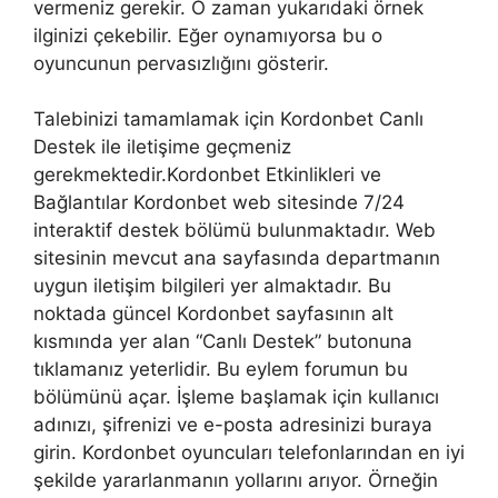
vermeniz gerekir. O zaman yukarıdaki örnek
ilginizi çekebilir. Eğer oynamıyorsa bu o
oyuncunun pervasızlığını gösterir.
Talebinizi tamamlamak için Kordonbet Canlı
Destek ile iletişime geçmeniz
gerekmektedir.Kordonbet Etkinlikleri ve
Bağlantılar Kordonbet web sitesinde 7/24
interaktif destek bölümü bulunmaktadır. Web
sitesinin mevcut ana sayfasında departmanın
uygun iletişim bilgileri yer almaktadır. Bu
noktada güncel Kordonbet sayfasının alt
kısmında yer alan “Canlı Destek” butonuna
tıklamanız yeterlidir. Bu eylem forumun bu
bölümünü açar. İşleme başlamak için kullanıcı
adınızı, şifrenizi ve e-posta adresinizi buraya
girin. Kordonbet oyuncuları telefonlarından en iyi
şekilde yararlanmanın yollarını arıyor. Örneğin