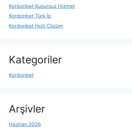
Kordonbet Kusursuz Hizmet
Kordonbet Türk İp
Kordonbet Hızlı Çözüm
Kategoriler
Kordonbet
Arşivler
Haziran 2026