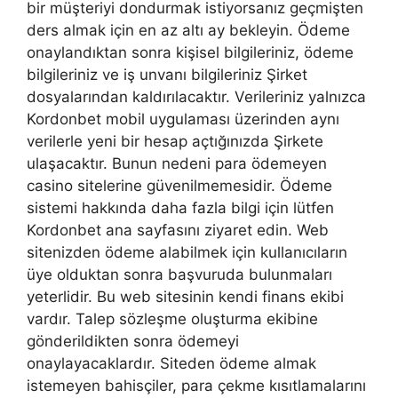
bir müşteriyi dondurmak istiyorsanız geçmişten
ders almak için en az altı ay bekleyin. Ödeme
onaylandıktan sonra kişisel bilgileriniz, ödeme
bilgileriniz ve iş unvanı bilgileriniz Şirket
dosyalarından kaldırılacaktır. Verileriniz yalnızca
Kordonbet mobil uygulaması üzerinden aynı
verilerle yeni bir hesap açtığınızda Şirkete
ulaşacaktır. Bunun nedeni para ödemeyen
casino sitelerine güvenilmemesidir. Ödeme
sistemi hakkında daha fazla bilgi için lütfen
Kordonbet ana sayfasını ziyaret edin. Web
sitenizden ödeme alabilmek için kullanıcıların
üye olduktan sonra başvuruda bulunmaları
yeterlidir. Bu web sitesinin kendi finans ekibi
vardır. Talep sözleşme oluşturma ekibine
gönderildikten sonra ödemeyi
onaylayacaklardır. Siteden ödeme almak
istemeyen bahisçiler, para çekme kısıtlamalarını