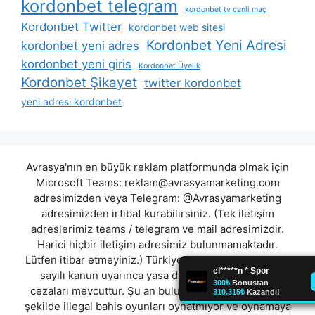
kordonbet telegram
kordonbet tv canli maç
Kordonbet Twitter
kordonbet web sitesi
Kordonbet Yeni Adresi
kordonbet yeni adres
kordonbet yeni giris
Kordonbet Üyelik
Kordonbet Şikayet
twitter kordonbet
yeni adresi kordonbet
Avrasya'nın en büyük reklam platformunda olmak için
Microsoft Teams:
reklam@avrasyamarketing.com
adresimizden veya Telegram: @Avrasyamarketing
adresimizden irtibat kurabilirsiniz. (Tek iletişim
adreslerimiz teams / telegram ve mail adresimizdir.
Harici hiçbir iletişim adresimiz bulunmamaktadır.
Lütfen itibar etmeyiniz.) Türkiye yasalarına göre 7258
sayılı kanun uyarınca yasa dışı bahis oynamanın
cezaları mevcuttur. Şu an bulunduğunuz site hiç bir
şekilde illegal bahis oyunları oynatmıyor ve oynamaya