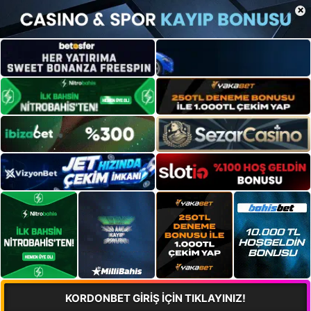
×
KORDONBET GİRİŞ İÇİN TIKLAYINIZ!