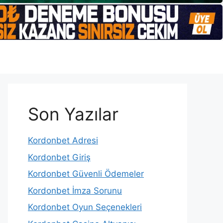
Son Yazılar
Kordonbet Adresi
Kordonbet Giriş
Kordonbet Güvenli Ödemeler
Kordonbet İmza Sorunu
Kordonbet Oyun Seçenekleri