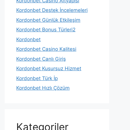
Kordonbet Casino Altyapısı
Kordonbet Destek İncelemeleri
Kordonbet Günlük Etkileşim
Kordonbet Bonus Türleri2
Kordonbet
Kordonbet Casino Kalitesi
Kordonbet Canlı Giriş
Kordonbet Kusursuz Hizmet
Kordonbet Türk İp
Kordonbet Hızlı Çözüm
Kategoriler