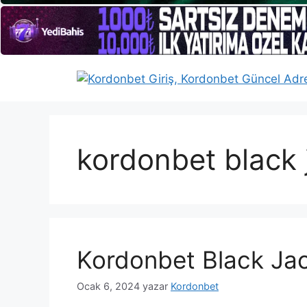
İçeriğe
atla
kordonbet black 
Kordonbet Black Jac
Ocak 6, 2024
yazar
Kordonbet