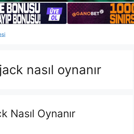
jack nasıl oynanır
k Nasıl Oynanır