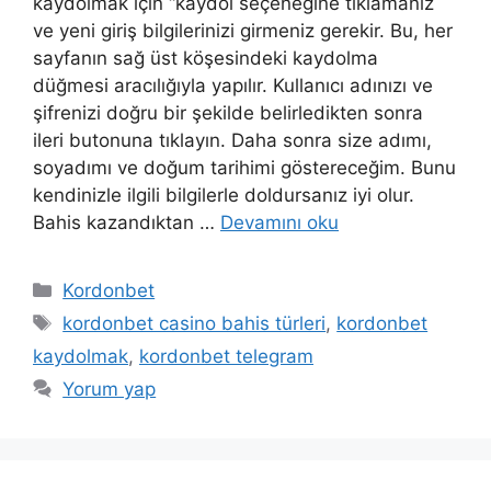
kaydolmak için “kaydol seçeneğine tıklamanız
ve yeni giriş bilgilerinizi girmeniz gerekir. Bu, her
sayfanın sağ üst köşesindeki kaydolma
düğmesi aracılığıyla yapılır. Kullanıcı adınızı ve
şifrenizi doğru bir şekilde belirledikten sonra
ileri butonuna tıklayın. Daha sonra size adımı,
soyadımı ve doğum tarihimi göstereceğim. Bunu
kendinizle ilgili bilgilerle doldursanız iyi olur.
Bahis kazandıktan …
Devamını oku
Kategoriler
Kordonbet
Etiketler
kordonbet casino bahis türleri
,
kordonbet
kaydolmak
,
kordonbet telegram
Yorum yap