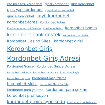
casino sitesi kordonbet
girisi kordonbet
giris kordonbet
giris yap kordonbet
güncel adresi kordonbet
kayit kordonbet
güncel kordonbet
kordonbet adres
Kordonbet Adresi
kordonbet bonus
Kordonbet Alternatif Oyunlar
kordonbet bahis
kordonbet canli destek
kordonbet canlı bahis
Kordonbet Casino Sitesi
kordonbet girisi
Kordonbet Giriş
Kordonbet Giriş Adresi
Kordonbet Güncel
Kordonbet Güncel Adresi
kordonbet hakkında
kordonbet instagram
kordonbet kayit
kordonbet maç izleme
kordonbet maç izle
Kordonbet Mobil
Kordonbet Nasıl Bir Site
kordonbet para çekme
kordonbet para yatirma
kordonbet promosyon
kordonbet promosyon kodu
kordonbet spor bahisleri