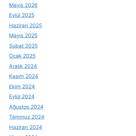
Mayıs 2026
Eylül 2025
Haziran 2025
Mayıs 2025
Şubat 2025
Ocak 2025
Aralık 2024
Kasım 2024
Ekim 2024
Eylül 2024
Ağustos 2024
Temmuz 2024
Haziran 2024