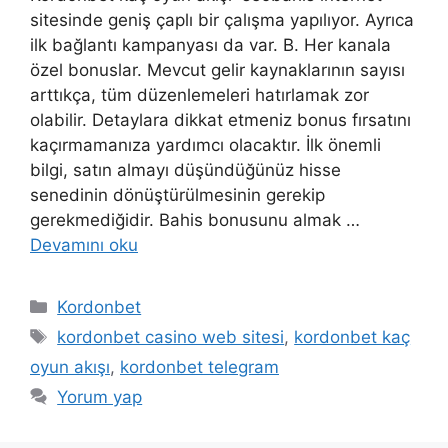
sitesinde geniş çaplı bir çalışma yapılıyor. Ayrıca
ilk bağlantı kampanyası da var. B. Her kanala
özel bonuslar. Mevcut gelir kaynaklarının sayısı
arttıkça, tüm düzenlemeleri hatırlamak zor
olabilir. Detaylara dikkat etmeniz bonus fırsatını
kaçırmamanıza yardımcı olacaktır. İlk önemli
bilgi, satın almayı düşündüğünüz hisse
senedinin dönüştürülmesinin gerekip
gerekmediğidir. Bahis bonusunu almak …
Devamını oku
Kategoriler
Kordonbet
Etiketler
kordonbet casino web sitesi
,
kordonbet kaç
oyun akışı
,
kordonbet telegram
Yorum yap