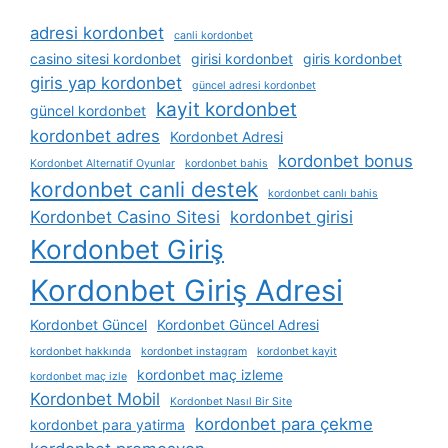
adresi kordonbet
canli kordonbet
casino sitesi kordonbet
girisi kordonbet
giris kordonbet
giris yap kordonbet
güncel adresi kordonbet
kayit kordonbet
güncel kordonbet
kordonbet adres
Kordonbet Adresi
kordonbet bonus
Kordonbet Alternatif Oyunlar
kordonbet bahis
kordonbet canli destek
kordonbet canlı bahis
Kordonbet Casino Sitesi
kordonbet girisi
Kordonbet Giriş
Kordonbet Giriş Adresi
Kordonbet Güncel
Kordonbet Güncel Adresi
kordonbet hakkında
kordonbet instagram
kordonbet kayit
kordonbet maç izleme
kordonbet maç izle
Kordonbet Mobil
Kordonbet Nasıl Bir Site
kordonbet para çekme
kordonbet para yatirma