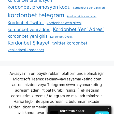
kordonbet promosyon
kordonbet promosyon kodu
kordonbet spor bahisleri
kordonbet telegram
kordonbet tv canli maç
Kordonbet Twitter
kordonbet web sitesi
Kordonbet Yeni Adresi
kordonbet yeni adres
kordonbet yeni giris
Kordonbet Üyelik
Kordonbet Şikayet
twitter kordonbet
yeni adresi kordonbet
Avrasya'nın en büyük reklam platformunda olmak için
Microsoft Teams:
reklam@avrasyamarketing.com
adresimizden veya Telegram: @Avrasyamarketing
adresimizden irtibat kurabilirsiniz. (Tek iletişim
adreslerimiz teams / telegram ve mail adresimizdir.
Harici hiçbir iletişim adresimiz bulunmamaktadır.
Lütfen itibar etmeyiniz.) Türkiye yasalarına göre 7258
sayılı kanun uyarınca yasa dışı bahis oynamanın