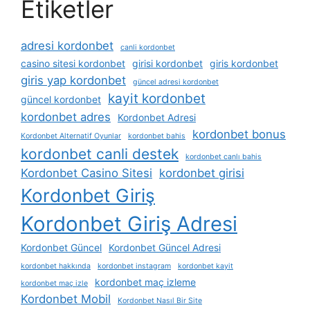
Etiketler
adresi kordonbet
canli kordonbet
casino sitesi kordonbet
girisi kordonbet
giris kordonbet
giris yap kordonbet
güncel adresi kordonbet
kayit kordonbet
güncel kordonbet
kordonbet adres
Kordonbet Adresi
kordonbet bonus
Kordonbet Alternatif Oyunlar
kordonbet bahis
kordonbet canli destek
kordonbet canlı bahis
Kordonbet Casino Sitesi
kordonbet girisi
Kordonbet Giriş
Kordonbet Giriş Adresi
Kordonbet Güncel
Kordonbet Güncel Adresi
kordonbet hakkında
kordonbet instagram
kordonbet kayit
kordonbet maç izleme
kordonbet maç izle
Kordonbet Mobil
Kordonbet Nasıl Bir Site