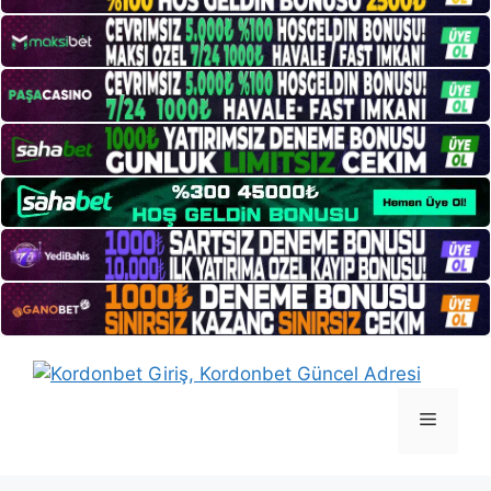
İçeriğe
atla
Menü