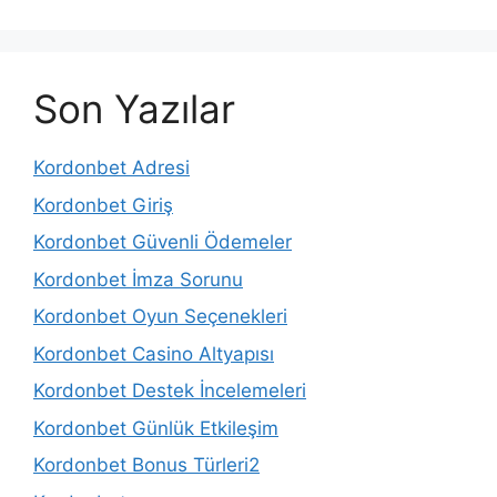
Son Yazılar
Kordonbet Adresi
Kordonbet Giriş
Kordonbet Güvenli Ödemeler
Kordonbet İmza Sorunu
Kordonbet Oyun Seçenekleri
Kordonbet Casino Altyapısı
Kordonbet Destek İncelemeleri
Kordonbet Günlük Etkileşim
Kordonbet Bonus Türleri2