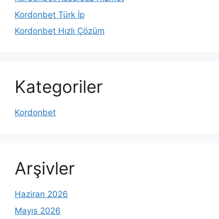
Kordonbet Türk İp
Kordonbet Hızlı Çözüm
Kategoriler
Kordonbet
Arşivler
Haziran 2026
Mayıs 2026