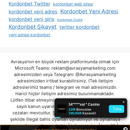
Kordonbet Twitter
kordonbet web sitesi
Kordonbet Yeni Adresi
kordonbet yeni adres
kordonbet yeni giris
Kordonbet Üyelik
Kordonbet Şikayet
twitter kordonbet
yeni adresi kordonbet
Avrasya'nın en büyük reklam platformunda olmak için
Microsoft Teams:
reklam@avrasyamarketing.com
adresimizden veya Telegram: @Avrasyamarketing
adresimizden irtibat kurabilirsiniz. (Tek iletişim
adreslerimiz teams / telegram ve mail adresimizdir.
Harici hiçbir iletişim adresimiz bulunmamaktadır.
Lütfen itibar etmeyiniz.) Türkiye yasalarına göre 7258
sayılı kanun uyarınca yasa dışı bahis oynamanın
cezaları mevcuttur. Şu an bulunduğunuz site hiç bir
şekilde illegal bahis oyunları oynatmıyor ve oynamaya
aracı olmuyordur.
probahis
|
teksascasino
|
bets60
|
×