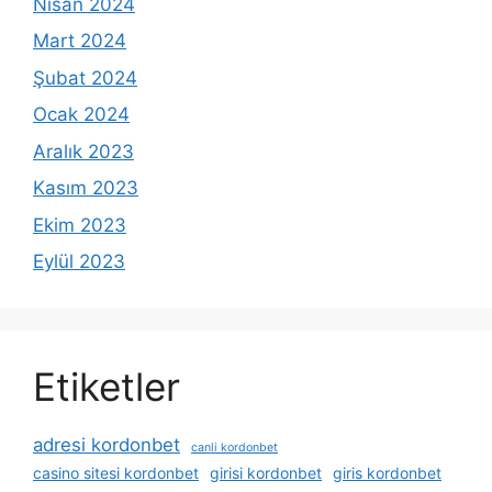
Nisan 2024
Mart 2024
Şubat 2024
Ocak 2024
Aralık 2023
Kasım 2023
Ekim 2023
Eylül 2023
Etiketler
adresi kordonbet
canli kordonbet
casino sitesi kordonbet
girisi kordonbet
giris kordonbet