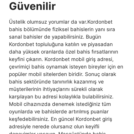
Güvenilir
Üstelik olumsuz yorumlar da var.Kordonbet
bahis bölümünde fiziksel bahislerin yanı sıra
sanal bahisler de yapabilirsiniz. Bugün
Kordonbet topluluğuna katılın ve piyasadan
daha yüksek oranlarda özel bahis fırsatlarının
keyfini çıkarın. Kordonbet mobil giriş adresi,
çevrimiçi bahis oynamak isteyen bireyler için en
popüler mobil sitelerden biridir. Sonuç olarak
bahis sektöründe tanınırlık kazanmış ve
müşterilerinin ihtiyaçlarını sürekli olarak
karşılayan bu adresi kolaylıkla bulabilirsiniz.
Mobil cihazınızda denemek istediğiniz tüm
oyunlarda ve bahislerde artırılmış puanlar
keşfedebilirsiniz. En güncel Kordonbet giriş
adresiyle nerede olursanız olun keyifli
deneyimler yaşayın. Masaüstünde bahis