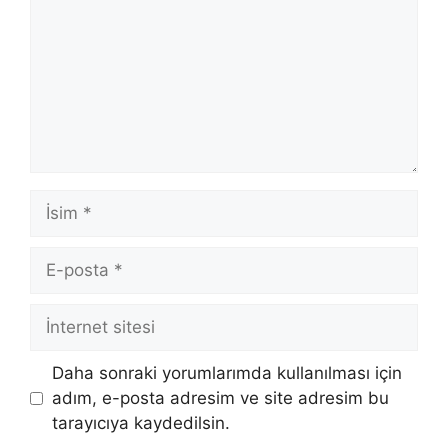
İsim
E-
posta
İnternet
sitesi
Daha sonraki yorumlarımda kullanılması için
adım, e-posta adresim ve site adresim bu
tarayıcıya kaydedilsin.