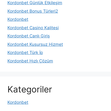
Kordonbet Günlük Etkileşim
Kordonbet Bonus Türleri2
Kordonbet
Kordonbet Casino Kalitesi
Kordonbet Canlı Giriş
Kordonbet Kusursuz Hizmet
Kordonbet Türk İp
Kordonbet Hızlı Çözüm
Kategoriler
Kordonbet