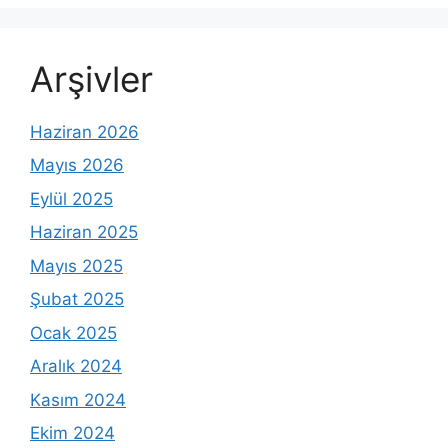
Arşivler
Haziran 2026
Mayıs 2026
Eylül 2025
Haziran 2025
Mayıs 2025
Şubat 2025
Ocak 2025
Aralık 2024
Kasım 2024
Ekim 2024