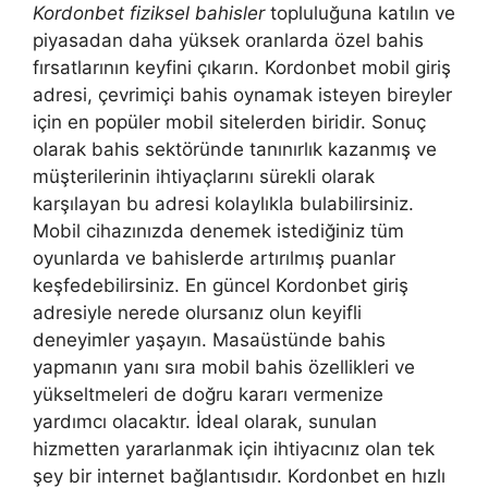
Kordonbet fiziksel bahisler
topluluğuna katılın ve
piyasadan daha yüksek oranlarda özel bahis
fırsatlarının keyfini çıkarın. Kordonbet mobil giriş
adresi, çevrimiçi bahis oynamak isteyen bireyler
için en popüler mobil sitelerden biridir. Sonuç
olarak bahis sektöründe tanınırlık kazanmış ve
müşterilerinin ihtiyaçlarını sürekli olarak
karşılayan bu adresi kolaylıkla bulabilirsiniz.
Mobil cihazınızda denemek istediğiniz tüm
oyunlarda ve bahislerde artırılmış puanlar
keşfedebilirsiniz. En güncel Kordonbet giriş
adresiyle nerede olursanız olun keyifli
deneyimler yaşayın. Masaüstünde bahis
yapmanın yanı sıra mobil bahis özellikleri ve
yükseltmeleri de doğru kararı vermenize
yardımcı olacaktır. İdeal olarak, sunulan
hizmetten yararlanmak için ihtiyacınız olan tek
şey bir internet bağlantısıdır. Kordonbet en hızlı