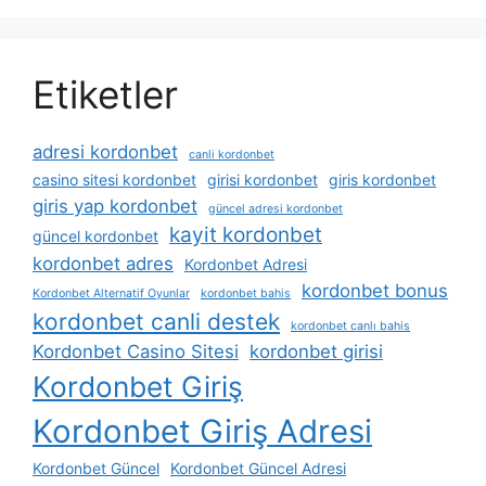
Etiketler
adresi kordonbet
canli kordonbet
casino sitesi kordonbet
girisi kordonbet
giris kordonbet
giris yap kordonbet
güncel adresi kordonbet
kayit kordonbet
güncel kordonbet
kordonbet adres
Kordonbet Adresi
kordonbet bonus
Kordonbet Alternatif Oyunlar
kordonbet bahis
kordonbet canli destek
kordonbet canlı bahis
Kordonbet Casino Sitesi
kordonbet girisi
Kordonbet Giriş
Kordonbet Giriş Adresi
Kordonbet Güncel
Kordonbet Güncel Adresi