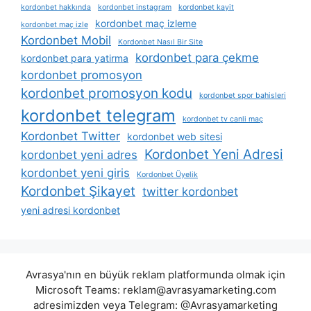
kordonbet hakkında
kordonbet instagram
kordonbet kayit
kordonbet maç izleme
kordonbet maç izle
Kordonbet Mobil
Kordonbet Nasıl Bir Site
kordonbet para çekme
kordonbet para yatirma
kordonbet promosyon
kordonbet promosyon kodu
kordonbet spor bahisleri
kordonbet telegram
kordonbet tv canli maç
Kordonbet Twitter
kordonbet web sitesi
Kordonbet Yeni Adresi
kordonbet yeni adres
kordonbet yeni giris
Kordonbet Üyelik
Kordonbet Şikayet
twitter kordonbet
yeni adresi kordonbet
Avrasya'nın en büyük reklam platformunda olmak için
Microsoft Teams:
reklam@avrasyamarketing.com
adresimizden veya Telegram: @Avrasyamarketing