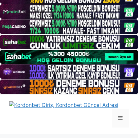
İçeriğe
atla
Menü