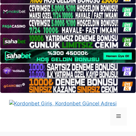
İçeriğe
atla
Menü