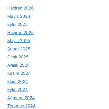
Haziran 2026
Mayıs 2026
Eylül 2025
Haziran 2025
Mayıs 2025
Şubat 2025
Ocak 2025
Aralık 2024
Kasım 2024
Ekim 2024
Eylül 2024
Ağustos 2024
Temmuz 2024